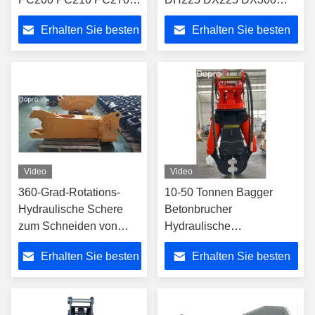
PC300
DX340
Erhalten Sie besten
Erhalten Sie besten
Preis
Preis
Video
Video
360-Grad-Rotations-
10-50 Tonnen Bagger
Hydraulische Schere
Betonbrucher
zum Schneiden von
Hydraulische
Metallschrott 6-50T
Brechermaschine JCB
Erhalten Sie besten
Erhalten Sie besten
Baggerbefestigung
CAT 424
Preis
Preis