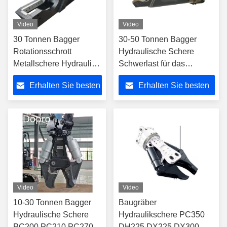
Video
Video
30 Tonnen Bagger
30-50 Tonnen Bagger
Rotationsschrott
Hydraulische Schere
Metallschere Hydraulik
Schwerlast für das
Schere Maschine
Schneiden von
Erhalten Sie besten
Erhalten Sie besten
Metallblechen
Preis
Preis
Video
Video
10-30 Tonnen Bagger
Baugräber
Hydraulische Schere
Hydraulikschere PC350
PC200 PC210 PC270
DH225 DX225 DX300