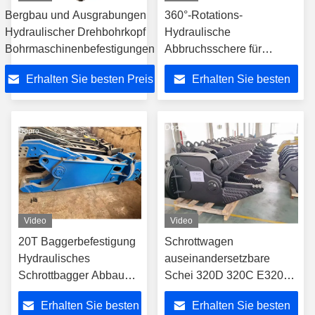
Bergbau und Ausgrabungen
360°-Rotations-
Hydraulischer Drehbohrkopf
Hydraulische
Bohrmaschinenbefestigungen
Abbruchsschere für
Bagger
Erhalten Sie besten Preis
Erhalten Sie besten
Preis
Video
Video
20T Baggerbefestigung
Schrottwagen
Hydraulisches
auseinandersetzbare
Schrottbagger Abbau
Schei 320D 320C E320D
Schere Stahlschneiden
325D 324E 330D 336GC
Erhalten Sie besten
Erhalten Sie besten
10t 20t 30t Hydraulische