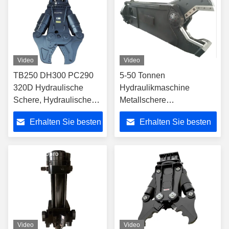
Video
Video
TB250 DH300 PC290
5-50 Tonnen
320D Hydraulische
Hydraulikmaschine
Schere, Hydraulische
Metallschere
Abbruchsschere OEM
Hydraulikscheibe
Erhalten Sie besten
Erhalten Sie besten
Rotationsmaschine
Hydraulikmetallscheibe
Preis
Preis
Video
Video