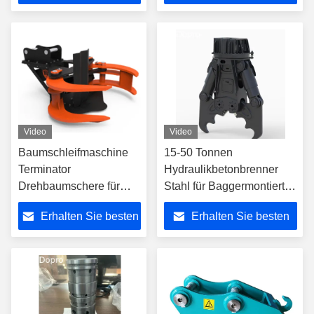
Schrottwagen Schei
Preis
Preis
auseinandersetzen
Video
Video
Baumschleifmaschine
15-50 Tonnen
Terminator
Hydraulikbetonbrenner
Drehbaumschere für
Stahl für Baggermontierte
JCB HYUNDAI
Anschlüsse
Erhalten Sie besten
Erhalten Sie besten
Kobelco-
Baumschleifmaschine
Preis
Preis