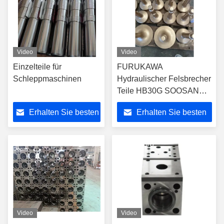
Video
Video
Einzelteile für
FURUKAWA
Schleppmaschinen
Hydraulischer Felsbrecher
Teile HB30G SOOSAN
Bagger Brecher Maulwurf
Erhalten Sie besten
Erhalten Sie besten
Keil Stumpfes Kiesel
Preis
Preis
Video
Video