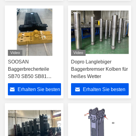
Preis
Preis
Video
Video
SOOSAN
Dopro Langlebiger
Baggerbrecherteile
Baggerbremser Kolben für
SB70 SB50 SB81
heißes Wetter
Hauptkörper-
Erhalten Sie besten
Erhalten Sie besten
Leistungszelle
Preis
Preis