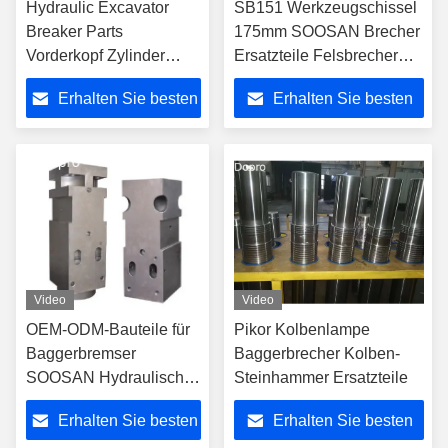
Hydraulic Excavator
SB151 Werkzeugschissel
Breaker Parts
175mm SOOSAN Brecher
Vorderkopf Zylinder
Ersatzteile Felsbrecher
Rückkopf
Hammer Ober-Mitte
Erhalten Sie besten
Erhalten Sie besten
Zylinderkörper
Preis
Preis
Video
Video
OEM-ODM-Bauteile für
Pikor Kolbenlampe
Baggerbremser
Baggerbrecher Kolben-
SOOSAN Hydraulischer
Steinhammer Ersatzteile
Zylinderkopf
Erhalten Sie besten
Erhalten Sie besten