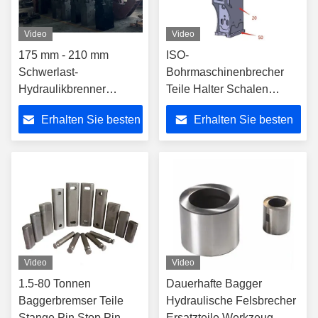
Video
Video
175 mm - 210 mm
ISO-
Schwerlast-
Bohrmaschinenbrecher
Hydraulikbrenner
Teile Halter Schalen
Hauptkörper Stromzelle
Abdeckung Für Soosan
Erhalten Sie besten
Erhalten Sie besten
für Wüstenwetter
Typ Furukawa Typ
Preis
Preis
Video
Video
1.5-80 Tonnen
Dauerhafte Bagger
Baggerbremser Teile
Hydraulische Felsbrecher
Stange Pin Stop Pin
Ersatzteile Werkzeug