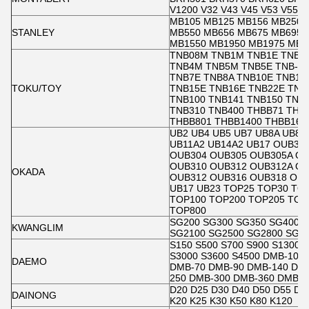
V1200 V32 V43 V45 V53 V55
MB105 MB125 MB156 MB250 
STANLEY
MB550 MB656 MB675 MB695 
MB1550 MB1950 MB1975 MB2
TNB08M TNB1M TNB1E TNB2
TNB4M TNB5M TNB5E TNB-6
TNB7E TNB8A TNB10E TNB13
TOKU/TOY
TNB15E TNB16E TNB22E TNB
TNB100 TNB141 TNB150 TNB
TNB310 TNB400 THBB71 THB
THBB801 THBB1400 THBB160
UB2 UB4 UB5 UB7 UB8A UB8A
UB11A2 UB14A2 UB17 OUB30
OUB304 OUB305 OUB305A OU
OUB310 OUB312 OUB312A OU
OKADA
OUB312 OUB316 OUB318 OUB
UB17 UB23 TOP25 TOP30 TO
TOP100 TOP200 TOP205 TOP
TOP800
SG200 SG300 SG350 SG400 
KWANGLIM
SG2100 SG2500 SG2800 SG3
S150 S500 S700 S900 S1300 
S3000 S3600 S4500 DMB-10 
DAEMO
DMB-70 DMB-90 DMB-140 DMB
250 DMB-300 DMB-360 DMB-4
D20 D25 D30 D40 D50 D55 D6
DAINONG
K20 K25 K30 K50 K80 K120