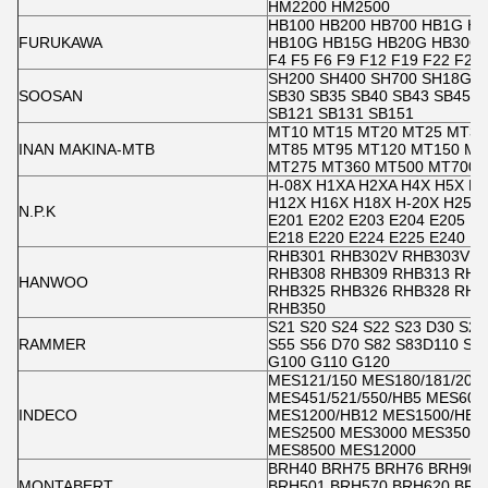
HM2200 HM2500
HB100 HB200 HB700 HB1G H
FURUKAWA
HB10G HB15G HB20G HB30G 
F4 F5 F6 F9 F12 F19 F22 F27
SH200 SH400 SH700 SH18G 
SOOSAN
SB30 SB35 SB40 SB43 SB45 S
SB121 SB131 SB151
MT10 MT15 MT20 MT25 MT30
INAN MAKINA-MTB
MT85 MT95 MT120 MT150 MT
MT275 MT360 MT500 MT700
H-08X H1XA H2XA H4X H5X H
H12X H16X H18X H-20X H25X 
N.P.K
E201 E202 E203 E204 E205 E2
E218 E220 E224 E225 E240
RHB301 RHB302V RHB303V R
RHB308 RHB309 RHB313 RHB
HANWOO
RHB325 RHB326 RHB328 RHB
RHB350
S21 S20 S24 S22 S23 D30 S24
RAMMER
S55 S56 D70 S82 S83D110 S84
G100 G110 G120
MES121/150 MES180/181/200 
MES451/521/550/HB5 MES601/
INDECO
MES1200/HB12 MES1500/HB1
MES2500 MES3000 MES3500 
MES8500 MES12000
BRH40 BRH75 BRH76 BRH90 
MONTABERT
BRH501 BRH570 BRH620 BRH6