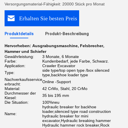
Versorgungsmaterial-Fähigkeit: 20000 Stück pro Monat
Erhalten Sie besten Preis
Produktdetails
Produkt-Beschreibung
Hervorheben:
Ausgrabungsmaschine
,
Felsbrecher
,
Hammer und Schiefer
Gewährleistung:
3 Monate, 6 Monate
Farbe:
Kundenbedarf, jede Farbe, Schwarz.
Application:
Crawler Excavator
side type/top open type /box silenced
Type:
type,backhoe loader type
Nachverkaufsservice
Online -Support
erbracht:
Material:
42 CrMo, Stahl, 20 CrMo
Durchmesser der
35 bis 195 mm
Kiesel:
Die Situation:
100%neu
hydraulic breaker for backhoe
loader,silenced type road construction
Name:
hydraulic breaker for mini
excavator,Hydraulic breaking hammer
Hydraulic hammer rock breaker,Rock