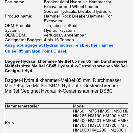
Part name:
Breaker /Mini Hydraulic Hammer for
Excavator and Wheel Loader
Soosan Hydraulic Breaker,Hydraulic
Product name:
Hammer Rock Breaker,Hammer For
Excavator
OEM-Produkte:
- Ja, abschließbar.
System:
Hydrauliksystem
OEM/ODM:
verfügbar, annehmbar
Geeigneter Bagger:
4 bis 16 Tonnen
Ausgrabungsgerät Hydraulischer Felsbrecher Hammer
Chisel 85mm Moil Point Chisel
Bagger-Hydraulikhammer-Meißel 85 mm 85 mm Durchmesser
Meißelspitze Meißel SB45 Hydraulik-Gesteinsbrecher-Meißel
Geeignet Hyd
Bagger-Hydraulikhammer-Meißel 85 mm Durchmesser
Meißelspitze Meißel SB45 Hydraulik-Gesteinsbrecher-
Meißel Geeignet Hydraulik-Gesteinshammer DS8C
Hammerhersteller
Modell
HM60 HM75 HM85 HM90 HM1
HM185 HM190 HM200 HM220
HM400 HM401 HM550 HM560 
Krup
HM705 HM710 HM720 HM780
HM1000 HM1200 HM1300 HM1