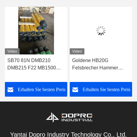
Video
Video
SB70 81N DMB210
Goldene HB20G
DMB215 F22 MB1500
Felsbrecher Hammer
Bagger Hammer Chisel
Chisel 135mm
individuell
Durchmesser Für den
s
Erhalten Sie besten Preis
Erhalten Sie besten Preis
Nahen Osten Land
Yantai Dopro Industry Technology Co., Ltd.