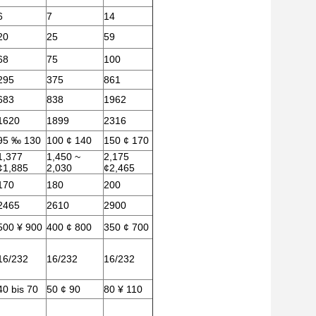
6
7
14
20
25
59
68
75
100
295
375
861
683
838
1962
1620
1899
2316
95 ‰ 130
100 ¢ 140
150 ¢ 170
1,377
1,450 ~
2,175
¢1,885
2,030
¢2,465
170
180
200
2465
2610
2900
500 ¥ 900
400 ¢ 800
350 ¢ 700
16/232
16/232
16/232
40 bis 70
50 ¢ 90
80 ¥ 110