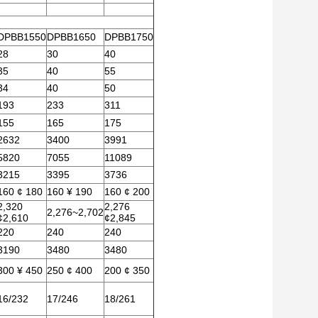
DPBB1550
DPBB1650
DPBB1750
28
30
40
35
40
55
34
40
50
193
233
311
155
165
175
2632
3400
3991
5820
7055
11089
3215
3395
3736
160 ¢ 180
160 ¥ 190
160 ¢ 200
2,320
2,276
2,276~2,702
¢2,610
¢2,845
220
240
240
3190
3480
3480
300 ¥ 450
250 ¢ 400
200 ¢ 350
16/232
17/246
18/261