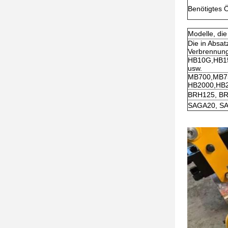
Benötigtes Ö
Modelle, die
Die in Absa
Verbrennun
HB10G,HB15
usw.
MB700,MB7
HB2000,HB2
BRH125, BR
SAGA20, SA