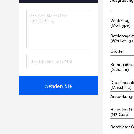
Ausgrabung
Werkzeug
(MoilType)
Betriebsgew
(Werkzeug
Größe
Betriebsdru
(Schalter)
Druck ausü
Senden Sie
(Maschine)
Auswirkung
Hinterkopfd
(N2-Gas)
Benötigter Ö