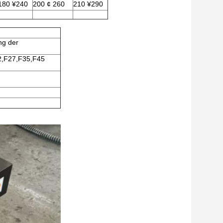
180 ¥240
200 ¢ 260
210 ¥290
ng der
,F27,F35,F45