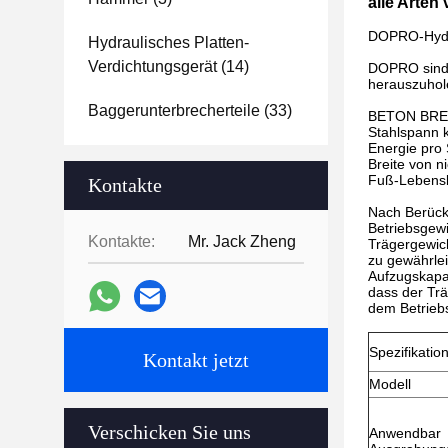
alle Arten
DOPRO-Hydrau
Hydraulisches Platten-
Verdichtungsgerät
(14)
DOPRO sind l
herauszuhole
Baggerunterbrecherteile
(33)
BETON BRENK
Stahlspann k
Energie pro
Breite von 
Fuß-Lebensb
Kontakte
Nach Berücks
Betriebsgewi
Kontakte:
Mr. Jack Zheng
Trägergewic
zu gewährlei
Aufzugskapaz
dass der Trä
dem Betrieb
Spezifikatio
Kontakt jetzt
Modell
Verschicken Sie uns
Anwendbar