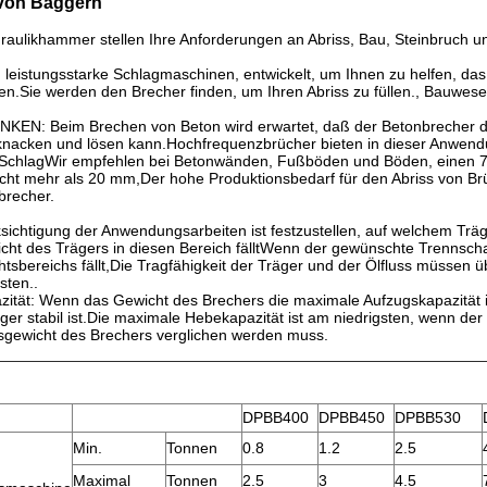
 von Baggern
likhammer stellen Ihre Anforderungen an Abriss, Bau, Steinbruch und
eistungsstarke Schlagmaschinen, entwickelt, um Ihnen zu helfen, das
n.Sie werden den Brecher finden, um Ihren Abriss zu füllen., Bauwes
EN: Beim Brechen von Beton wird erwartet, daß der Betonbrecher das
nacken und lösen kann.Hochfrequenzbrücher bieten in dieser Anwendung
 SchlagWir empfehlen bei Betonwänden, Fußböden und Böden, einen 
nicht mehr als 20 mm,Der hohe Produktionsbedarf für den Abriss von B
recher.
ichtigung der Anwendungsarbeiten ist festzustellen, auf welchem Träge
cht des Trägers in diesen Bereich fälltWenn der gewünschte Trennsch
htsbereichs fällt,Die Tragfähigkeit der Träger und der Ölfluss müss
sten..
ität: Wenn das Gewicht des Brechers die maximale Aufzugskapazität i
ger stabil ist.Die maximale Hebekapazität ist am niedrigsten, wenn der B
sgewicht des Brechers verglichen werden muss.
n
DPBB400
DPBB450
DPBB530
Min.
Tonnen
0.8
1.2
2.5
Maximal
Tonnen
2.5
3
4.5