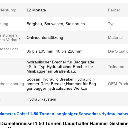
leistung:
12 Monate
Farbe:
dung:
Bergbau, Bauwesen, Steinbruch
Typ:
eistungen
Onlineunterstützung
Material:
em Verkauf:
esser der
35 bis 195 mm, 40 bis 210 mm
Die Situati
hydraulischer Brecher für Baggerlade
r,Stille-Typ-Hydraulischer Brecher für
Teilname:
Minibagger im Straßenbau,
Soosan Hydraulic Breaker,Hydraulic H
tbezeichnung:
ammer Rock Breaker,Hammer für Bag
OEM-Produ
ger,bagger hydraulisches Werkze
:
Hydrauliksystem
ameter-Chisel 1-50 Tonnen langlebiger Schwerlast-Hydraulischer
Diametermeisel 1-50 Tonnen Dauerhafter Hammer-Gesteinsb