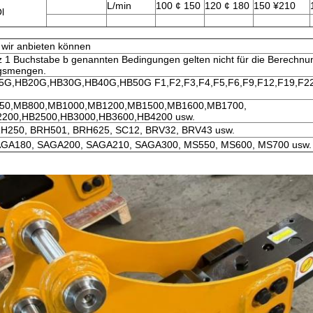
L/min
100 ¢ 150
120 ¢ 180
150 ¥210
l
 wir anbieten können
tz 1 Buchstabe b genannten Bedingungen gelten nicht für die Berechnu
gsmengen.
G,HB20G,HB30G,HB40G,HB50G F1,F2,F3,F4,F5,F6,F9,F12,F19,F22
50,MB800,MB1000,MB1200,MB1500,MB1600,MB1700,
200,HB2500,HB3000,HB3600,HB4200 usw.
H250, BRH501, BRH625, SC12, BRV32, BRV43 usw.
GA180, SAGA200, SAGA210, SAGA300, MS550, MS600, MS700 usw.