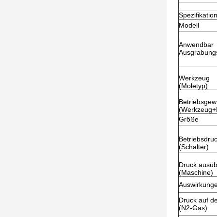
Spezifikatio
Modell
Anwendbar
Ausgrabung
Werkzeug
(Moletyp)
Betriebsgew
(Werkzeug+
Größe
Betriebsdru
(Schalter)
Druck ausü
(Maschine)
Auswirkung
Druck auf d
(N2-Gas)