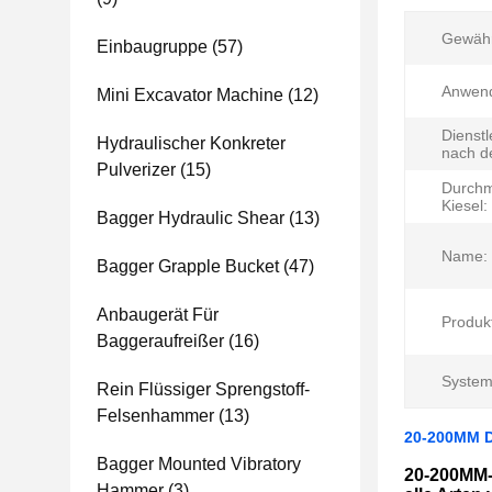
Gewähr
Einbaugruppe
(57)
Anwen
Mini Excavator Machine
(12)
Dienstl
Hydraulischer Konkreter
nach d
Pulverizer
(15)
Durchm
Kiesel:
Bagger Hydraulic Shear
(13)
Name:
Bagger Grapple Bucket
(47)
Anbaugerät Für
Produk
Baggeraufreißer
(16)
System
Rein Flüssiger Sprengstoff-
Felsenhammer
(13)
20-200MM Di
Bagger Mounted Vibratory
20-200MM-
Hammer
(3)