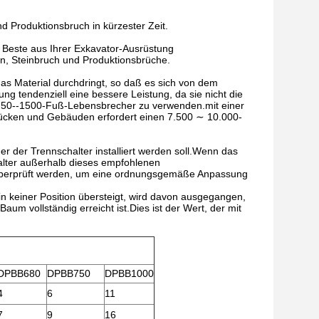
 Produktionsbruch in kürzester Zeit.
 Beste aus Ihrer Exkavator-Ausrüstung
en, Steinbruch und Produktionsbrüche.
 Material durchdringt, so daß es sich von dem
 tendenziell eine bessere Leistung, da sie nicht die
750--1500-Fuß-Lebensbrecher zu verwenden.mit einer
rücken und Gebäuden erfordert einen 7.500 ∼ 10.000-
r der Trennschalter installiert werden soll.Wenn das
alter außerhalb dieses empfohlenen
en überprüft werden, um eine ordnungsgemäße Anpassung
n keiner Position übersteigt, wird davon ausgegangen,
aum vollständig erreicht ist.Dies ist der Wert, der mit
DPBB680
DPBB750
DPBB1000
4
6
11
7
9
16