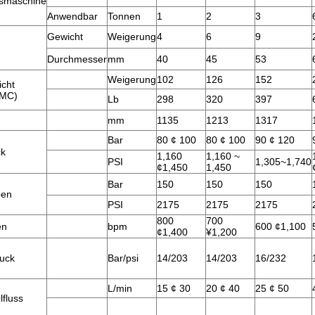
smaschine
Anwendbar
Tonnen
1
2
3
Gewicht
Weigerung
4
6
9
Durchmesser
mm
40
45
53
Weigerung
102
126
152
icht
+MC)
Lb
298
320
397
mm
1135
1213
1317
Bar
80 ¢ 100
80 ¢ 100
90 ¢ 120
ck
1,160
1,160 ~
PSI
1,305~1,740
¢1,450
1,450
Bar
150
150
150
ben
PSI
2175
2175
2175
800
700
en
bpm
600 ¢1,100
¢1,400
¥1,200
ruck
Bar/psi
14/203
14/203
16/232
L/min
15 ¢ 30
20 ¢ 40
25 ¢ 50
lfluss