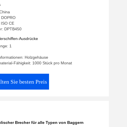
n von Baggern L
s
 China
: DOPRO
: ISO CE
r: DPTB450
erschiffen-Ausdrücke
enge: 1
nformationen: Holzgehäuse
terial-Fähigkeit: 1000 Stück pro Monat
lten Sie besten Preis
lischer Brecher für alle Typen von Baggern