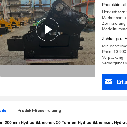
alle Type
Produktdetail
Herkunftsort:
Markenname
Zertifizierung
Modellnumme
Zahlungs-u. V
Min Bestellm
Preis: 10-900
Verpackung I
Versorgungsma
Erha
ails
Produkt-Beschreibung
en:
200 mm Hydraulikbrecher
,
50 Tonnen Hydraulikbremser
,
Hydrau