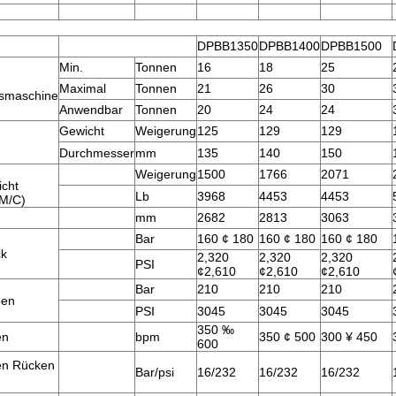
n
DPBB1350
DPBB1400
DPBB1500
Min.
Tonnen
16
18
25
Maximal
Tonnen
21
26
30
smaschine
Anwendbar
Tonnen
20
24
24
Gewicht
Weigerung
125
129
129
Durchmesser
mm
135
140
150
Weigerung
1500
1766
2071
icht
Lb
3968
4453
4453
M/C)
mm
2682
2813
3063
Bar
160 ¢ 180
160 ¢ 180
160 ¢ 180
ck
2,320
2,320
2,320
PSI
¢2,610
¢2,610
¢2,610
Bar
210
210
210
ben
PSI
3045
3045
3045
350 ‰
en
bpm
350 ¢ 500
300 ¥ 450
600
en Rücken
Bar/psi
16/232
16/232
16/232