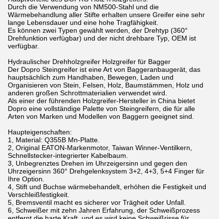
Durch die Verwendung von NM500-Stahl und die
Wärmebehandlung aller Stifte erhalten unsere Greifer eine sehr
lange Lebensdauer und eine hohe Tragfähigkeit.
Es können zwei Typen gewählt werden, der Drehtyp (360°
Drehfunktion verfügbar) und der nicht drehbare Typ, OEM ist
verfügbar.
Hydraulischer Drehholzgreifer Holzgreifer für Bagger
Der Dopro Steingreifer ist eine Art von Baggeranbaugerät, das
hauptsächlich zum Handhaben, Bewegen, Laden und
Organisieren von Stein, Felsen, Holz, Baumstämmen, Holz und
anderen großen Schrottmaterialien verwendet wird.
Als einer der führenden Holzgreifer-Hersteller in China bietet
Dopro eine vollständige Palette von Steingreifern, die für alle
Arten von Marken und Modellen von Baggern geeignet sind.
Haupteigenschaften:
1, Material: Q355B Mn-Platte.
2, Original EATON-Markenmotor, Taiwan Winner-Ventilkern,
Schnellstecker-integrierter Kabelbaum.
3, Unbegrenztes Drehen im Uhrzeigersinn und gegen den
Uhrzeigersinn 360° Drehgelenksystem 3+2, 4+3, 5+4 Finger für
Ihre Option.
4, Stift und Buchse wärmebehandelt, erhöhen die Festigkeit und
Verschleißfestigkeit.
5, Bremsventil macht es sicherer vor Trägheit oder Unfall.
6, Schweißer mit zehn Jahren Erfahrung, der Schweißprozess
entfernt die harte Kraft, und es wird keine Schweißrisse für