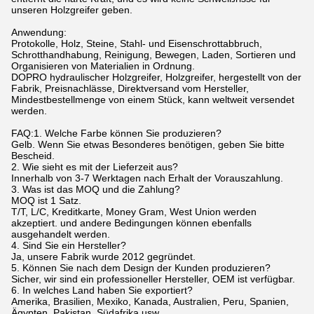
unseren Holzgreifer geben.
Anwendung:
Protokolle, Holz, Steine, Stahl- und Eisenschrottabbruch,
Schrotthandhabung, Reinigung, Bewegen, Laden, Sortieren und
Organisieren von Materialien in Ordnung.
DOPRO hydraulischer Holzgreifer, Holzgreifer, hergestellt von der
Fabrik, Preisnachlässe, Direktversand vom Hersteller,
Mindestbestellmenge von einem Stück, kann weltweit versendet
werden.
FAQ:1. Welche Farbe können Sie produzieren?
Gelb. Wenn Sie etwas Besonderes benötigen, geben Sie bitte
Bescheid.
2. Wie sieht es mit der Lieferzeit aus?
Innerhalb von 3-7 Werktagen nach Erhalt der Vorauszahlung.
3. Was ist das MOQ und die Zahlung?
MOQ ist 1 Satz.
T/T, L/C, Kreditkarte, Money Gram, West Union werden
akzeptiert. und andere Bedingungen können ebenfalls
ausgehandelt werden.
4. Sind Sie ein Hersteller?
Ja, unsere Fabrik wurde 2012 gegründet.
5. Können Sie nach dem Design der Kunden produzieren?
Sicher, wir sind ein professioneller Hersteller, OEM ist verfügbar.
6. In welches Land haben Sie exportiert?
Amerika, Brasilien, Mexiko, Kanada, Australien, Peru, Spanien,
Ägypten, Pakistan, Südafrika usw.