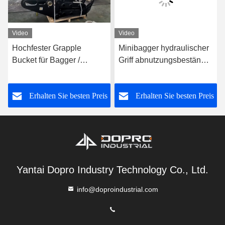
Video
Video
Hochfester Grapple
Minibagger hydraulischer
Bucket für Bagger /
Griff abnutzungsbeständig
mechanischer Grapple
für Schrott Stahl / Holz /
Bucket
Stein
s
Erhalten Sie besten Preis
Erhalten Sie besten Preis
Yantai Dopro Industry Technology Co., Ltd.
info@doproindustrial.com