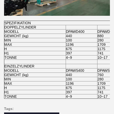
SPEZIFIKATION
DOPPELZYLINDER
MODELL
DPAWD400
DPAWD60
GEWICHT (kg)
440
880
MIN
100
280
MAX
1196
1709
H
675
1175
H1
397
741
TONNE
4~9
10~17
EINZELZYLINDER
MODELL
DPAWS400
DPAWS60
GEWICHT (kg)
440
760
MIN
100
280
MAX
1196
1709
H
675
1175
H1
397
741
TONNE
4~9
10~17
Tags: