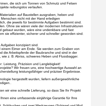
chinen, die sich um Tonnen von Schmutz und Felsen
jekte reibungslos verlaufen.
terialien auf Baustellen ausgraben, heben und
ie Menschen nicht mit der Hand erledigen
, die jeweils für bestimmte Aufgaben bestimmt sind.
n. Ohne sie wären viele der modernen Infrastrukturen
and gebaut wurden, wäre eine undenkbare und fast
 sie effizienter, sicherer und schneller geworden sind.
Aufgaben konzipiert sind.
nd einem Eimer am Ende. Sie werden zum Graben von
d die Arbeitspferde der Baubranche und sind in der
n, wie z. B. Abriss, schweres Heben und Flussbagger.
: Leistung, Präzision und Langlebigkeit!
projekte? Wir freuen uns, eine hochwertige Auswahl an
cherstellung leistungsfähiger und präziser Ergebnisse.
hnologie hergestellt wurden, liefern außergewöhnliche
edigen..
en wir eine schnelle Lieferung, so dass Sie Ihr Projekt
 Ihnen eine umfassende einjährige Garantie für Ihre
r), Schläuchen und zwei Werkzeugen (Schissel und Moil