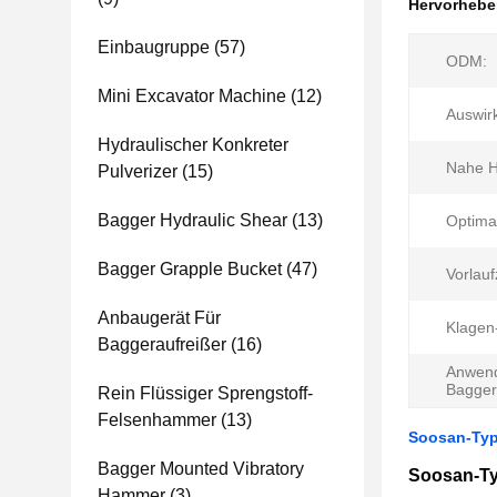
Hervorheb
Einbaugruppe
(57)
ODM:
Mini Excavator Machine
(12)
Auswir
Hydraulischer Konkreter
Nahe H
Pulverizer
(15)
Bagger Hydraulic Shear
(13)
Optimal
Bagger Grapple Bucket
(47)
Vorlauf
Anbaugerät Für
Klagen
Baggeraufreißer
(16)
Anwen
Bagger
Rein Flüssiger Sprengstoff-
Felsenhammer
(13)
Soosan-Typ 
Bagger Mounted Vibratory
Soosan-Ty
Hammer
(3)