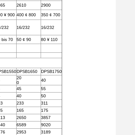
465
2610
2900
0 ¥ 900
400 ¢ 800
350 ¢ 700
/232
16/232
16/232
 bis 70
50 ¢ 90
80 ¥ 110
PSB1550
DPSB1650
DPSB1750
20
8
40
0
5
45
55
4
40
50
93
233
311
55
165
175
413
2650
3857
940
6589
9020
776
2953
3189