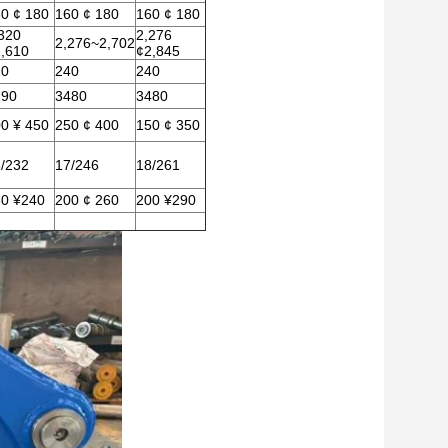
0 ¢ 180
160 ¢ 180
160 ¢ 180
320
2,276
2,276~2,702
,610
¢2,845
20
240
240
190
3480
3480
0 ¥ 450
250 ¢ 400
150 ¢ 350
/232
17/246
18/261
0 ¥240
200 ¢ 260
200 ¥290