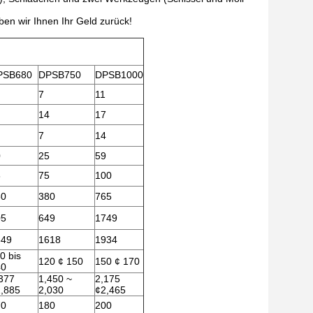
ben wir Ihnen Ihr Geld zurück!
PSB680
DPSB750
DPSB1000
7
11
14
17
7
14
0
25
59
8
75
100
50
380
765
05
649
1749
349
1618
1934
0 bis
120 ¢ 150
150 ¢ 170
40
377
1,450 ~
2,175
,885
2,030
¢2,465
70
180
200