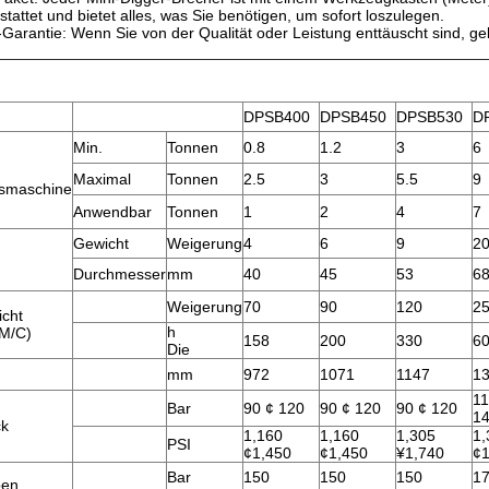
stattet und bietet alles, was Sie benötigen, um sofort loszulegen.
Garantie: Wenn Sie von der Qualität oder Leistung enttäuscht sind, ge
n
DPSB400
DPSB450
DPSB530
D
Min.
Tonnen
0.8
1.2
3
6
Maximal
Tonnen
2.5
3
5.5
9
smaschine
Anwendbar
Tonnen
1
2
4
7
Gewicht
Weigerung
4
6
9
2
Durchmesser
mm
40
45
53
6
Weigerung
70
90
120
2
icht
h
M/C)
158
200
330
6
Die
mm
972
1071
1147
1
11
Bar
90 ¢ 120
90 ¢ 120
90 ¢ 120
1
ck
1,160
1,160
1,305
1,
PSI
¢1,450
¢1,450
¥1,740
¢1
Bar
150
150
150
1
ben