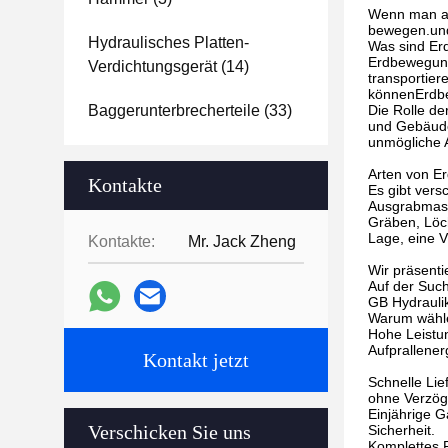
Wenn man an
bewegen.und 
Hydraulisches Platten-
Was sind Er
Erdbewegung
Verdichtungsgerät
(14)
transportier
könnenErdbe
Baggerunterbrecherteile
(33)
Die Rolle d
und Gebäude,
unmögliche A
Arten von E
Kontakte
Es gibt vers
Ausgrabmasc
Gräben, Löch
Lage, eine V
Kontakte:
Mr. Jack Zheng
Wir präsenti
Auf der Such
GB Hydraulik
Warum wähle
Hohe Leistun
Aufprallenerg
Kontakt jetzt
Schnelle Lie
ohne Verzög
Einjährige G
Verschicken Sie uns
Sicherheit.
Komplettes 