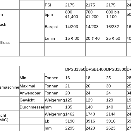
PSI
2175
2175
2175
2
800
700
600 bis
en
bpm
50
¢1,400
¥1,200
1.100
ruck
Bar/psi
14/203
14/203
16/232
16
L/min
15 ¢ 30
20 ¢ 40
25 ¢ 50
40
lfluss
n
DPSB1350
DPSB1400
DPSB1500
D
Min.
Tonnen
16
18
25
2
Maximal
Tonnen
21
26
30
2
smaschine
Anwendbar
Tonnen
20
24
24
3
Gewicht
Weigerung
125
129
129
1
Durchmesser
mm
135
140
140
1
Weigerung
1462
1740
2144
2
icht
M/C)
Lb
3190
3916
3916
5
mm
2295
2429
2623
2