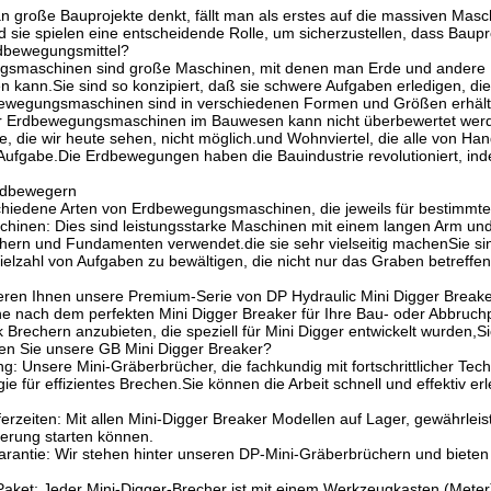
 große Bauprojekte denkt, fällt man als erstes auf die massiven Mas
sie spielen eine entscheidende Rolle, um sicherzustellen, dass Baupro
dbewegungsmittel?
smaschinen sind große Maschinen, mit denen man Erde und andere Ma
en kann.Sie sind so konzipiert, daß sie schwere Aufgaben erledigen, d
wegungsmaschinen sind in verschiedenen Formen und Größen erhältlich
er Erdbewegungsmaschinen im Bauwesen kann nicht überbewertet werde
 die wir heute sehen, nicht möglich.und Wohnviertel, die alle von H
ufgabe.Die Erdbewegungen haben die Bauindustrie revolutioniert, indem
rdbewegern
chiedene Arten von Erdbewegungsmaschinen, die jeweils für bestimmte 
hinen: Dies sind leistungsstarke Maschinen mit einem langen Arm u
ern und Fundamenten verwendet.die sie sehr vielseitig machenSie sin
ielzahl von Aufgaben zu bewältigen, die nicht nur das Graben betreffe
eren Ihnen unsere Premium-Serie von DP Hydraulic Mini Digger Breaker
e nach dem perfekten Mini Digger Breaker für Ihre Bau- oder Abbruch
 Brechern anzubieten, die speziell für Mini Digger entwickelt wurden,Si
n Sie unsere GB Mini Digger Breaker?
g: Unsere Mini-Gräberbrücher, die fachkundig mit fortschrittlicher Tec
ie für effizientes Brechen.Sie können die Arbeit schnell und effektiv erl
ferzeiten: Mit allen Mini-Digger Breaker Modellen auf Lager, gewährleist
erung starten können.
arantie: Wir stehen hinter unseren DP-Mini-Gräberbrüchern und bieten
Paket: Jeder Mini-Digger-Brecher ist mit einem Werkzeugkasten (Mete