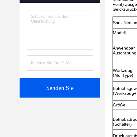
Point) ausge
Geld-zurück-
Spezifikatio
Modell
Anwendbar
Ausgrabung
Werkzeug
(MoilType)
Senden Sie
Betriebsgew
(Werkzeug+
Größe
Betriebsdru
(Schalter)
Druck ausü