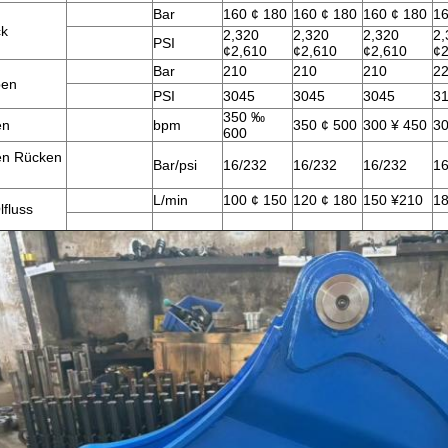
Bar
160 ¢ 180
160 ¢ 180
160 ¢ 180
16
ck
2,320
2,320
2,320
2,
PSI
¢2,610
¢2,610
¢2,610
¢2
Bar
210
210
210
2
ben
PSI
3045
3045
3045
3
350 ‰
en
bpm
350 ¢ 500
300 ¥ 450
30
600
en Rücken
Bar/psi
16/232
16/232
16/232
16
L/min
100 ¢ 150
120 ¢ 180
150 ¥210
18
lfluss