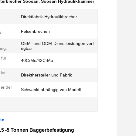
nterbrecher Soosan
,
Soosan Hydraulikhammer
:
Direktfabrik-Hydraulikbrecher
g:
Felsenbrechen
OEM- und ODM-Dienstleistungen verf
ung:
ügbar
 für
40CrMo/42CrMo
der
Direkthersteller und Fabrik
er der
Schwankt abhängig von Modell
te
,5 -5 Tonnen Baggerbefestigung