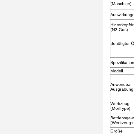
(Maschine)
Auswirkung
Hinterkopfd
(N2-Gas)
Benötigter Ö
Spezifikatio
Modell
Anwendbar
Ausgrabung
Werkzeug
(MoilType)
Betriebsgew
(Werkzeug+
Größe