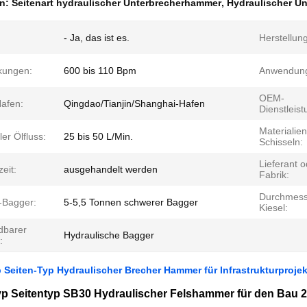
en:
Seitenart hydraulischer Unterbrecherhammer
,
Hydraulischer U
- Ja, das ist es.
Herstellung
kungen:
600 bis 110 Bpm
Anwendun
OEM-
afen:
Qingdao/Tianjin/Shanghai-Hafen
Dienstleist
Materialien
er Ölfluss:
25 bis 50 L/Min.
Schisseln:
Lieferant o
zeit:
ausgehandelt werden
Fabrik:
Durchmess
-Bagger:
5-5,5 Tonnen schwerer Bagger
Kiesel:
dbarer
Hydraulische Bagger
:
Seiten-Typ Hydraulischer Brecher Hammer für Infrastrukturprojek
p Seitentyp SB30 Hydraulischer Felshammer für den Bau 2