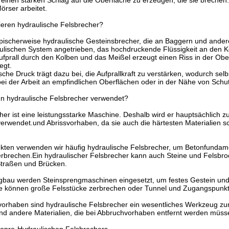
einen starken Schlag auf die Oberfläche zu erzeugen, die sie brechen.
örser arbeitet.
ieren hydraulische Felsbrecher?
ypischerweise hydraulische Gesteinsbrecher, die an Baggern und ande
lischen System angetrieben, das hochdruckende Flüssigkeit an den Ko
fprall durch den Kolben und das Meißel erzeugt einen Riss in der Obe
egt.
sche Druck trägt dazu bei, die Aufprallkraft zu verstärken, wodurch se
ei der Arbeit an empfindlichen Oberflächen oder in der Nähe von Schu
n hydraulische Felsbrecher verwendet?
her ist eine leistungsstarke Maschine. Deshalb wird er hauptsächlich
verwendet.und Abrissvorhaben, da sie auch die härtesten Materialien s
ekten verwenden wir häufig hydraulische Felsbrecher, um Betonfundam
erbrechen.Ein hydraulischer Felsbrecher kann auch Steine und Felsbr
Straßen und Brücken.
bau werden Steinsprengmaschinen eingesetzt, um festes Gestein und E
e können große Felsstücke zerbrechen oder Tunnel und Zugangspunkte
vorhaben sind hydraulische Felsbrecher ein wesentliches Werkzeug zu
d andere Materialien, die bei Abbruchvorhaben entfernt werden müss