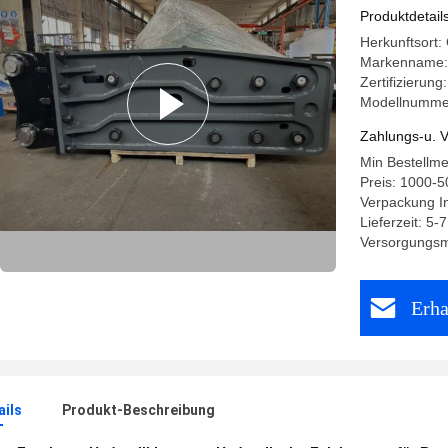
Felshamm
Produktdetail
Herkunftsort:
Markenname:
Zertifizierung
Modellnumme
Zahlungs-u. V
Min Bestellm
Preis: 1000-
Verpackung In
Lieferzeit: 5-
Versorgungsma
Erha
ails
Produkt-Beschreibung