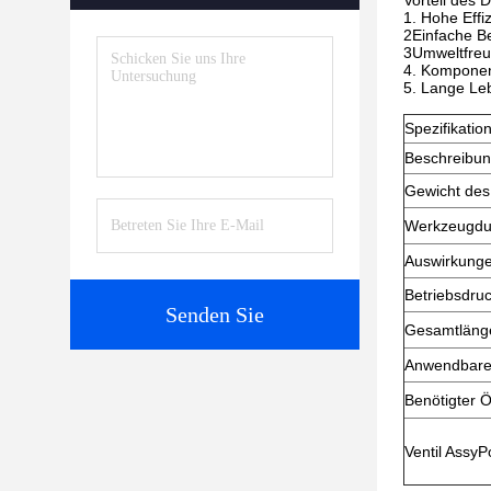
Vorteil des 
1. Hohe Effi
2Einfache B
3Umweltfreu
4. Komponen
5. Lange Le
Spezifikatio
Beschreibu
Gewicht des
Werkzeugdu
Auswirkung
Betriebsdru
Senden Sie
Gesamtläng
Anwendbare
Benötigter Ö
Ventil AssyP