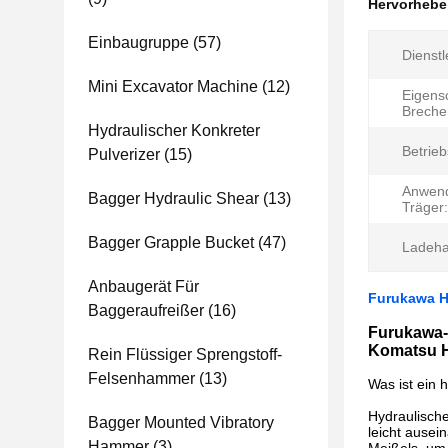
Hervorheb
Einbaugruppe
(57)
Dienstl
Mini Excavator Machine
(12)
Eigens
Brecher
Hydraulischer Konkreter
Betrie
Pulverizer
(15)
Anwen
Bagger Hydraulic Shear
(13)
Träger:
Bagger Grapple Bucket
(47)
Ladeha
Anbaugerät Für
Furukawa H
Baggeraufreißer
(16)
Furukawa-
Komatsu H
Rein Flüssiger Sprengstoff-
Felsenhammer
(13)
Was ist ein 
Hydraulische
Bagger Mounted Vibratory
leicht ausei
Hammer
(3)