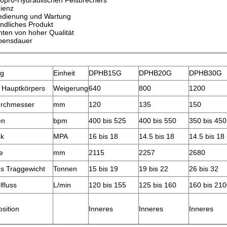
Dopro-Hydraulischen Felsbrechers
zienz
edienung und Wartung
ndliches Produkt
ten von hoher Qualität
bensdauer
n
ng
Einheit
DPHB15G
DPHB20G
DPHB30G
 Hauptkörpers
Weigerung
640
800
1200
rchmesser
mm
120
135
150
en
bpm
400 bis 525
400 bis 550
350 bis 450
ck
MPA
16 bis 18
14.5 bis 18
14.5 bis 18
e
mm
2115
2257
2680
s Traggewicht
Tonnen
15 bis 19
19 bis 22
26 bis 32
lfluss
L/min
120 bis 155
125 bis 160
160 bis 21
osition
Inneres
Inneres
Inneres