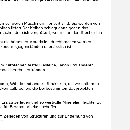
Wie eine großformatige Version von dir, die mit einem
ren schweren Maschinen montiert sind. Sie werden von
lben liefert.Der Kolben schlägt dann gegen das
rfläche, der sich vergrößert, wenn man den Brecher hin
lbst die härtesten Materialien durchbrochen werden
tzbedarfsgegenständen unerlässlich ist.
 zum Zerbrechen fester Gesteine, Beton und anderer
chnell bearbeiten können:
ente, Wände und andere Strukturen, die wir entfernen
ocken aufbrechen, die bei bestimmten Bauprojekten
rz zu zerlegen und so wertvolle Mineralien leichter zu
 für Bergbauarbeiten schaffen.
m Zerlegen von Strukturen und zur Entfernung von
en.