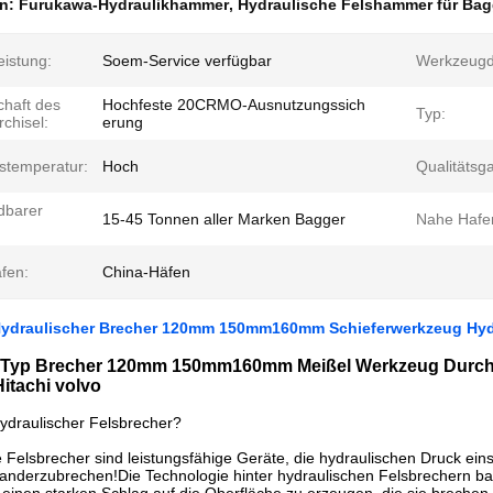
en:
Furukawa-Hydraulikhammer
,
Hydraulische Felshammer für Bag
eistung:
Soem-Service verfügbar
Werkzeugd
chaft des
Hochfeste 20CRMO-Ausnutzungssich
Typ:
chisel:
erung
bstemperatur:
Hoch
Qualitätsg
dbarer
15-45 Tonnen aller Marken Bagger
Nahe Hafe
fen:
China-Häfen
ydraulischer Brecher 120mm 150mm160mm Schieferwerkzeug Hydr
Typ Brecher 120mm 150mm160mm Meißel Werkzeug Durchme
itachi volvo
hydraulischer Felsbrecher?
 Felsbrecher sind leistungsfähige Geräte, die hydraulischen Druck ein
nanderzubrechen!Die Technologie hinter hydraulischen Felsbrechern b