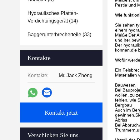
Meißels, um 
Pestle und M
Hydraulisches Platten-
Wie funktion
Verdichtungsgerät
(14)
Sie sehen t
einem hydrau
Baggerunterbrecherteile
(33)
MeißelDer Au
und her bew
Der hydrauli
können.die b
Kontakte
Wofür werde
Ein Felsbrec
Materialien 
Kontakte:
Mr. Jack Zheng
Bauwesen
Bei Bauproj
wollen, zu z
fehlen, wie 
Bergbau
Auch im Berg
Kontakt jetzt
gewinnen.Si
Abriss
Bei Abbruch
Trümmern.un
Verschicken Sie uns