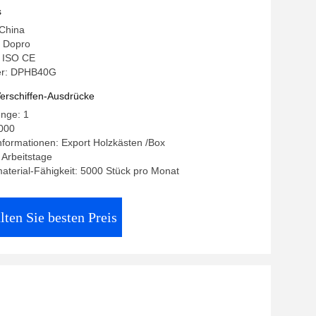
er für Bagger
s
 China
 Dopro
: ISO CE
r: DPHB40G
erschiffen-Ausdrücke
enge: 1
5000
formationen: Export Holzkästen /Box
7 Arbeitstage
terial-Fähigkeit: 5000 Stück pro Monat
lten Sie besten Preis