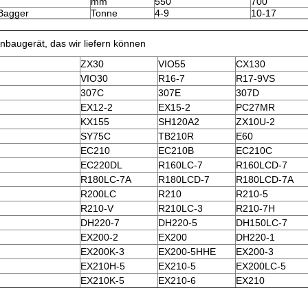
mm
550
700
Bagger
Tonne
4-9
10-17
nbaugerät, das wir liefern können
ZX30
VIO55
CX130
VIO30
R16-7
R17-9VS
307C
307E
307D
EX12-2
EX15-2
PC27MR
KX155
SH120A2
ZX10U-2
SY75C
TB210R
E60
EC210
EC210B
EC210C
EC220DL
R160LC-7
R160LCD-7
R180LC-7A
R180LCD-7
R180LCD-7A
R200LC
R210
R210-5
R210-V
R210LC-3
R210-7H
DH220-7
DH220-5
DH150LC-7
EX200-2
EX200
DH220-1
EX200K-3
EX200-5HHE
EX200-3
EX210H-5
EX210-5
EX200LC-5
EX210K-5
EX210-6
EX210