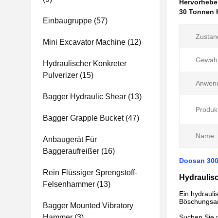
Hervorheb
30 Tonnen H
Einbaugruppe
(57)
Zustan
Mini Excavator Machine
(12)
Gewähr
Hydraulischer Konkreter
Pulverizer
(15)
Anwen
Bagger Hydraulic Shear
(13)
Produk
Bagger Grapple Bucket
(47)
Name:
Anbaugerät Für
Baggeraufreißer
(16)
Doosan 300
Rein Flüssiger Sprengstoff-
Hydraulisc
Felsenhammer
(13)
Ein hydrauli
Böschungsa
Bagger Mounted Vibratory
Hammer
(3)
Suchen Sie 