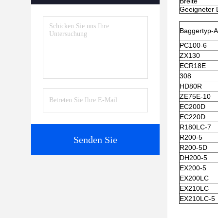
Breite
Geeigneter 
Baggertyp-A
PC100-6
ZX130
ECR18E
308
HD80R
ZE75E-10
EC200D
EC220D
R180LC-7
R200-5
Senden Sie
R200-5D
DH200-5
EX200-5
EX200LC
EX210LC
EX210LC-5