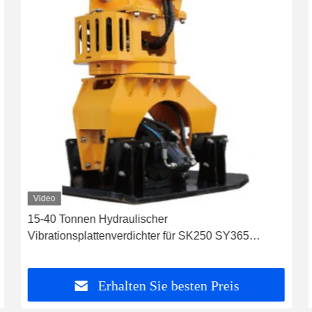
Video
15-40 Tonnen Hydraulischer
Vibrationsplattenverdichter für SK250 SY365
SY335 SH300 SK330 EC290B CX360
Erhalten Sie besten Preis