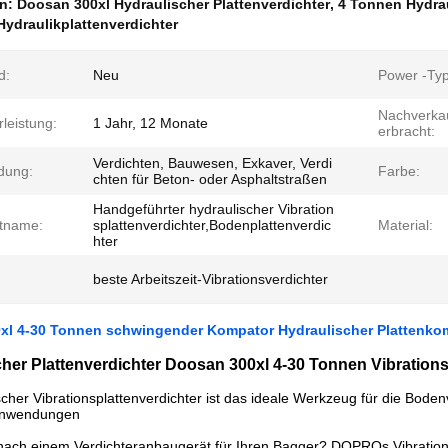
en:
Doosan 300xl Hydraulischer Plattenverdichter
,
4 Tonnen Hydrau
ydraulikplattenverdichter
d:
Neu
Power -Typ
Nachverkau
leistung:
1 Jahr, 12 Monate
erbracht:
Verdichten, Bauwesen, Exkaver, Verdi
dung:
Farbe:
chten für Beton- oder Asphaltstraßen
Handgeführter hydraulischer Vibration
tname:
splattenverdichter,Bodenplattenverdic
Material:
hter
beste Arbeitszeit-Vibrationsverdichter
xl 4-30 Tonnen schwingender Kompator Hydraulischer Plattenkom
her Plattenverdichter Doosan 300xl 4-30 Tonnen Vibration
scher Vibrationsplattenverdichter ist das ideale Werkzeug für die Bo
nwendungen
nach einem Verdichteranbaugerät für Ihren Bagger? DOPROs Vibrationsp