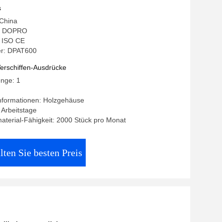
210
s
 China
: DOPRO
: ISO CE
r: DPAT600
erschiffen-Ausdrücke
enge: 1
nformationen: Holzgehäuse
7 Arbeitstage
terial-Fähigkeit: 2000 Stück pro Monat
lten Sie besten Preis