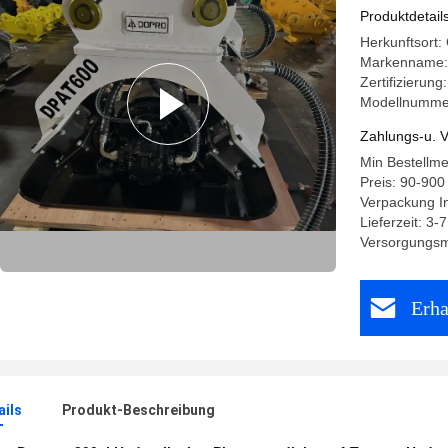
Bagger R
Produktdetail
Herkunftsort:
Markenname
Zertifizierung
Modellnumme
Zahlungs-u. V
Min Bestellm
Preis: 90-900
Verpackung I
Lieferzeit: 3-
Versorgungsma
Erha
ails
Produkt-Beschreibung