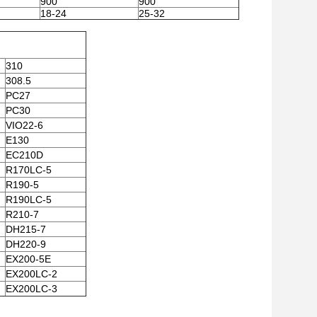
900
900
18-24
25-32
310
308.5
PC27
PC30
VIO22-6
E130
EC210D
R170LC-5
R190-5
R190LC-5
R210-7
DH215-7
DH220-9
EX200-5E
EX200LC-2
EX200LC-3