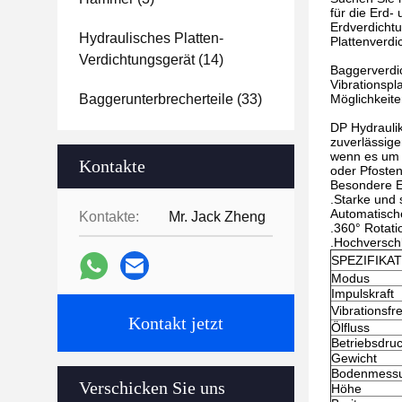
für die Erd
Erdverdichtu
Hydraulisches Platten-
Plattenverdi
Verdichtungsgerät
(14)
Baggerverdic
Vibrationspl
Baggerunterbrecherteile
(33)
Möglichkeit
DP Hydraulik
zuverlässig
wenn es um 
Kontakte
oder Pfoste
Besondere E
.Starke und 
Automatische
Kontakte:
Mr. Jack Zheng
.360° Rotat
.Hochverschl
SPEZIFIKA
Modus
Impulskraft
Vibrationsf
Kontakt jetzt
Ölfluss
Betriebsdru
Gewicht
Bodenmess
Verschicken Sie uns
Höhe