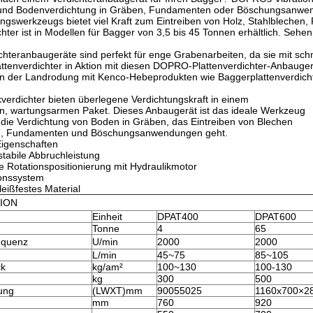
- und Bodenverdichtung in Gräben, Fundamenten oder Böschungsanwe
ngswerkzeugs bietet viel Kraft zum Eintreiben von Holz, Stahlblechen,
chter ist in Modellen für Bagger von 3,5 bis 45 Tonnen erhältlich. Sehen 
hteranbaugeräte sind perfekt für enge Grabenarbeiten, da sie mit sc
attenverdichter in Aktion mit diesen DOPRO-Plattenverdichter-Anbauge
en der Landrodung mit Kenco-Hebeprodukten wie Baggerplattenverdic
verdichter bieten überlegene Verdichtungskraft in einem
en, wartungsarmen Paket. Dieses Anbaugerät ist das ideale Werkzeug
die Verdichtung von Boden in Gräben, das Eintreiben von Blechen
n, Fundamenten und Böschungsanwendungen geht.
igenschaften
stabile Abbruchleistung
 Rotationspositionierung mit Hydraulikmotor
ionssystem
eißfestes Material
TION
Einheit
DPAT400
DPAT600
Tonne
4
65
requenz
U/min
2000
2000
L/min
45~75
85~105
ck
kg/am²
100~130
100-130
kg
300
500
ung
(LWXT)mm
90055025
1160x700×2
mm
760
920