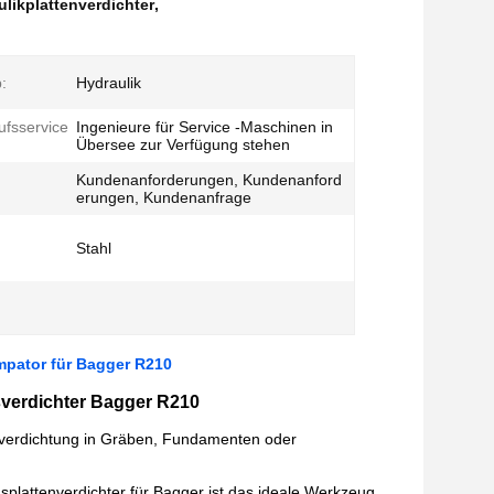
likplattenverdichter
,
:
Hydraulik
fsservice
Ingenieure für Service -Maschinen in
Übersee zur Verfügung stehen
Kundenanforderungen, Kundenanford
erungen, Kundenanfrage
Stahl
pator für Bagger R210
sverdichter Bagger R210
denverdichtung in Gräben, Fundamenten oder
lattenverdichter für Bagger ist das ideale Werkzeug