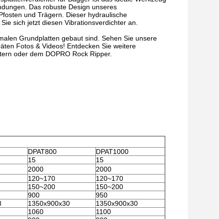
ndungen. Das robuste Design unseres
 Pfosten und Trägern. Dieser hydraulische
Sie sich jetzt diesen Vibrationsverdichter an.
hmalen Grundplatten gebaut sind. Sehen Sie unsere
räten Fotos & Videos! Entdecken Sie weitere
htern oder dem DOPRO Rock Ripper.
DPAT800
DPAT1000
15
15
2000
2000
120~170
120~170
150~200
150~200
900
950
8
1350x900x30
1350x900x30
1060
1100